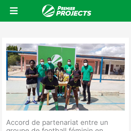
Skip
to
content
Accord de partenariat entre un
groupe de football féminin en