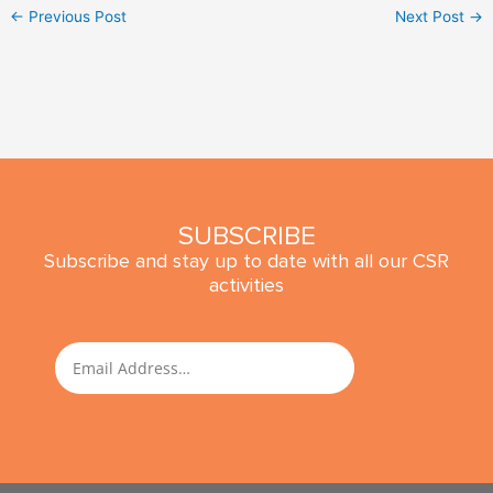
←
Previous Post
Next Post
→
SUBSCRIBE
Subscribe and stay up to date with all our CSR
activities
SUBMIT
Email