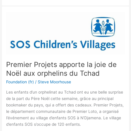
Premier
Projets
apporte
la
joie
de
Noël
aux
Premier Projets apporte la joie de
orphelins
Noël aux orphelins du Tchad
du
Tchad
Foundation (fr)
/
Steve Moorhouse
Les enfants d’un orphelinat au Tchad ont eu une belle surprise
de la part du Père Noël cette semaine, grâce au principal
bookmaker du pays, qui a offert des cadeaux. Premier Projets,
le département communautaire de Premier Loto, a organisé
l’événement au village d’enfants SOS à N’Djamena. Le village
d’enfants SOS s’occupe de 120 enfants.