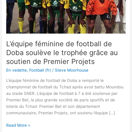
grâce
au
soutien
de
Premier
Projets
L’équipe féminine de football de
Doba soulève le trophée grâce au
soutien de Premier Projets
En vedette
,
Football (fr)
/
Steve Moorhouse
L’équipe féminine de football de Doba a remporté le
championnat de football du Tchad après avoir battu Moundou
au stade SNER. L’équipe de football à 7 a été soutenue par
Premier Bet, la plus grande société de paris sportifs et de
loterie du Tchad. Premier Bet et son département
communautaire, Premier Projets, ont soutenu l’équipe […]
Read More »