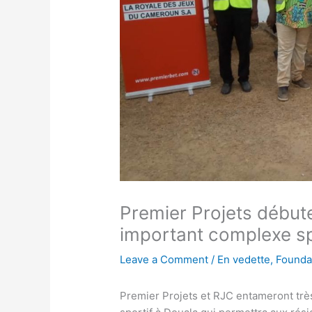
Premier Projets débute
important complexe sp
Leave a Comment
/
En vedette
,
Foundat
Premier Projets et RJC entameront très