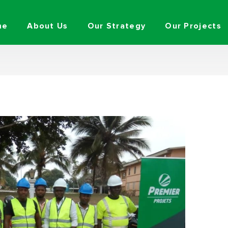
me
About Us
Our Strategy
Our Projects