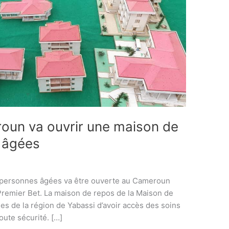
oun va ouvrir une maison de
 âgées
 personnes âgées va être ouverte au Cameroun
Premier Bet. La maison de repos de la Maison de
s de la région de Yabassi d’avoir accès des soins
toute sécurité. […]