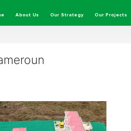
me
About Us
Our Strategy
Our Projects
Cameroun